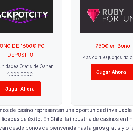
ONO DE 1600€ PO
750€ en Bono
DEPOSITO
Mas de 450 juegos de c
unidades Gratis de Ganar
Jugar Ahora
1,000,000€
Jugar Ahora
bonos de casino representan una oportunidad invaluable
ilidades de éxito. En Chile, la industria de casinos en
van desde bonos de bienvenida hasta giros gratis y ofer