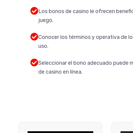
Los bonos de casino le ofrecen benefi
juego.
Conocer los términos y operativa de lo
uso.
Seleccionar el bono adecuado puede me
de casino en línea.