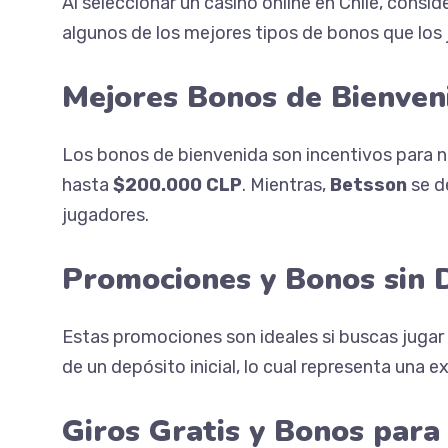
Al seleccionar un casino online en Chile, cons
algunos de los mejores tipos de bonos que los
Mejores Bonos de Bienven
Los bonos de bienvenida son incentivos para n
hasta
$200.000 CLP
. Mientras,
Betsson
se d
jugadores.
Promociones y Bonos sin 
Estas promociones son ideales si buscas jugar s
de un depósito inicial, lo cual representa una 
Giros Gratis y Bonos par