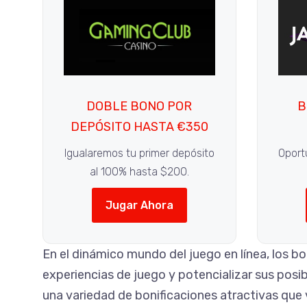
DOBLE BONO POR
B
DEPÓSITO HASTA €350
Igualaremos tu primer depósito
Oport
al 100% hasta $200.
Jugar Ahora
En el dinámico mundo del juego en línea, los 
experiencias de juego y potencializar sus posib
una variedad de bonificaciones atractivas que 