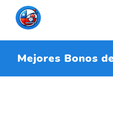
Skip
to
content
Mejores Bonos de